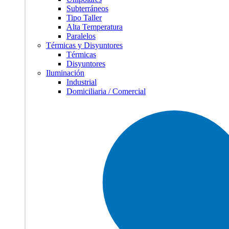
Subterráneos
Tipo Taller
Alta Temperatura
Paralelos
Térmicas y Disyuntores
Térmicas
Disyuntores
Iluminación
Industrial
Domiciliaria / Comercial